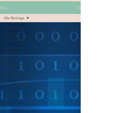
Blog
Alle Beiträge
Alle Beiträge
Sensibilisierung
für Fachthemen
E-Learning
Prozesse
Projekt
Management
Change
Management
re4ming News