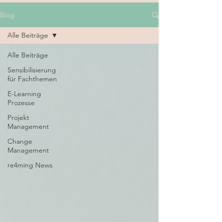
Blog
Alle Beiträge
Alle Beiträge
Sensibilisierung
für Fachthemen
E-Learning
Prozesse
Projekt
Management
Change
Management
re4ming News