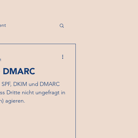
ent
t
D DMARC
en SPF, DKIM und DMARC
ss Dritte nicht ungefragt in
) agieren.