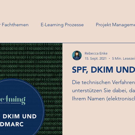
ür Fachthemen
E-Learning Prozesse
Projekt Managem
ming News
Rebecca Enke
15. Sept. 2021
5 Min. Lesezei
SPF, DKIM UN
Die technischen Verfahr
unterstützen Sie dabei, da
Ihrem Namen (elektronisch