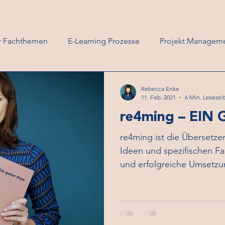
ür Fachthemen
E-Learning Prozesse
Projekt Managem
ming News
Rebecca Enke
11. Feb. 2021
6 Min. Lesezeit
re4ming – EIN
re4ming ist die Übersetze
Ideen und spezifischen F
und erfolgreiche Umsetzu