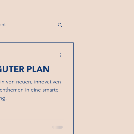
ent
 GUTER PLAN
rin von neuen, innovativen
achthemen in eine smarte
ng.