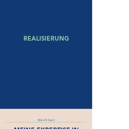
grobe Ressourcen- und Kostenplanung,
Konzeptionspapier, Handlungsempfehlung
etc. Sie kennen Ihre Organisation am
besten, ich bringe die geeigneten
Methoden zielgerichtet ein.
REALISIERUNG
Wenn Sie wissen, was Sie wollen, wenn ein
Zielbild in allen beteiligten Köpfen fest
verankert ist, dann beginnt die Realisierung.
Je nach Bedarf und Projekt begleite ich Sie
bei ausgewählten Phasen oder während des
ganzen Projekts. Der Projekterfolg wird
sichergestellt, indem wir bei der operativen
Umsetzung alle Stakeholder von Anfang an
mit einbeziehen.
Was ich kann