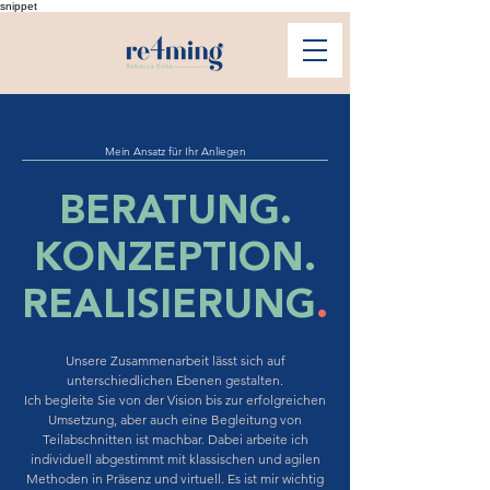
snippet
Mein Ansatz für Ihr Anliegen
BERATUNG.
KONZEPTION.
REALISIERUNG
.
Unsere Zusammenarbeit lässt sich auf
unterschiedlichen Ebenen gestalten.
Ich begleite Sie von der Vision bis zur erfolgreichen
Umsetzung, aber auch eine Begleitung von
Teilabschnitten ist machbar. Dabei arbeite ich
individuell abgestimmt mit klassischen und agilen
Methoden in Präsenz und virtuell. Es ist mir wichtig