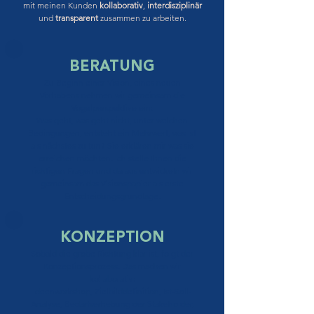
mit meinen Kunden
kollaborativ
,
interdisziplinär
und
transparent
zusammen zu arbeiten.
BERATUNG
Zu Beginn einer Vision, eines neuen
Vorhabens nehmen wir gemeinsam die
Vogelperspektive ein:
Was geht, was geht nicht, unter welchen
Bedingungen, entsteht ein Mehrwert, was ist
als nächstes zu tun? Sie erklären mir was sie
erreichen möchten. Ich stelle Ihnen die
richtigen Fragen und daraus entwickeln wir
gemeinsam das Visionspapier als erste
Entscheidungsgrundlage.
KONZEPTION
Sobald die grobe Richtung klar ist, folgt der
Konzeptionsprozess. Das machen wir
kollaborativ:
Ideenworkshop, Zielbilddefinition, Ist-Soll-
Analyse, Bedarfserhebung der Stakeholder,