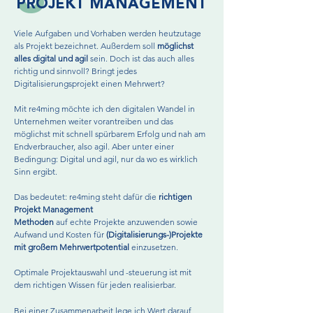
PROJEKT MANAGEMENT
Viele Aufgaben und Vorhaben werden heutzutage
als Projekt bezeichnet. Außerdem soll
möglichst
alles digital und agil
sein. Doch ist das auch alles
richtig und sinnvoll? Bringt jedes
Digitalisierungsprojekt einen Mehrwert? ​
Mit re4ming möchte ich den digitalen Wandel in
Unternehmen weiter vorantreiben und das
möglichst mit schnell spürbarem Erfolg und nah am
Endverbraucher, also agil. Aber unter einer
Bedingung: Digital und agil, nur da wo es wirklich
Sinn ergibt.
Das bedeutet: re4ming steht dafür die
richtigen
Projekt Management
Methoden
auf echte Projekte anzuwenden sowie
Aufwand und Kosten für
(Digitalisierungs-)Projekte
mit großem Mehrwertpotential
einzusetzen.
Optimale Projektauswahl und -steuerung ist mit
dem richtigen Wissen für jeden realisierbar.
Bei einer Zusammenarbeit lege ich Wert darauf