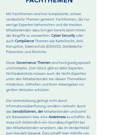
FACHTHEMEN
Mit Fachthemen sind hier komplizierte, schwer
verdauliche Themen gemeint. Fachthemen, die nur
wenige Experten beherrschen und die meisten
Mitarbeitenden dazu bringen bereits beim Hören
der Begriffe zu verzweifeln:
Cyber Security
oder
auch
Compliance
Themen wie Kartellrecht, Anti-
Korruption, Datenschutz (DSGVO), Geldwäsche-
Prävention und Ähnliche.
Diese
Governance Themen
sind hochgradig speziell
und komplex. Zum Glück gibt es dafür Experten.
Nichtsdestotrotz müssen auch die Nicht-Experten
unter den Mitarbeitenden bei diesen Thematiken
mitdenken, mithelfen und Ihren Arbeitgeber vor
großen Verlusten schützen.
Die Unterstützung gelingt nicht durch
Informationsüberflutung, sondern vielmehr durch
das
Sensibilisieren, der
Mitarbeitenden und somit
ein Bewusstsein bzw. eine
Awareness
zu schaffen. Es
muss sich letztendlich ein Grundbauchgefühl bei
den Mitarbeitenden verankern, das im Verdachtsfall
zum Handeln bewegt. Dies schafft man mithilfe von